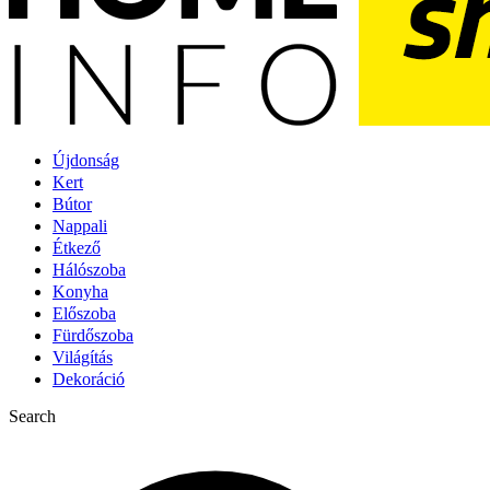
Újdonság
Kert
Bútor
Nappali
Étkező
Hálószoba
Konyha
Előszoba
Fürdőszoba
Világítás
Dekoráció
Search