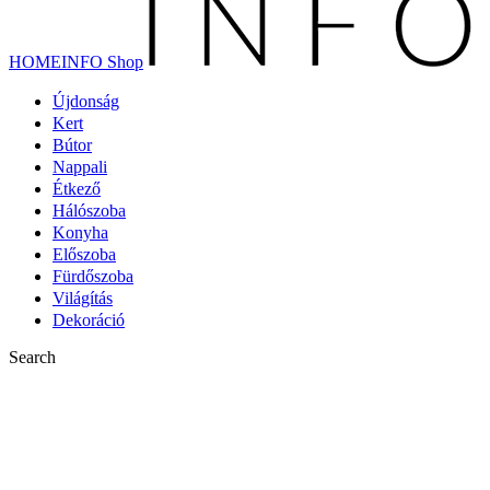
HOMEINFO Shop
Újdonság
Kert
Bútor
Nappali
Étkező
Hálószoba
Konyha
Előszoba
Fürdőszoba
Világítás
Dekoráció
Search