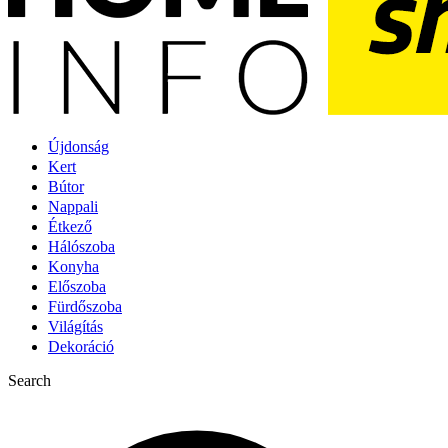
Újdonság
Kert
Bútor
Nappali
Étkező
Hálószoba
Konyha
Előszoba
Fürdőszoba
Világítás
Dekoráció
Search