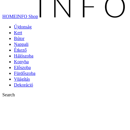
HOMEINFO Shop
Újdonság
Kert
Bútor
Nappali
Étkező
Hálószoba
Konyha
Előszoba
Fürdőszoba
Világítás
Dekoráció
Search