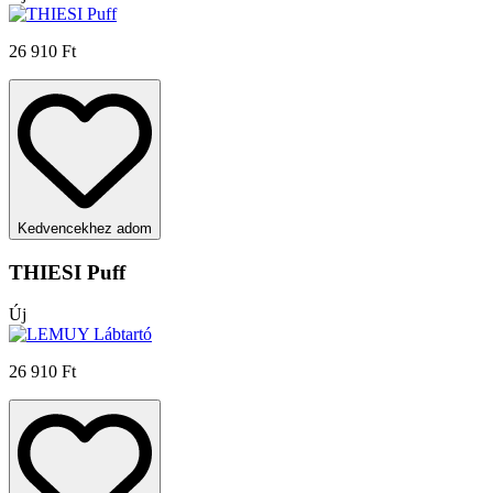
26 910 Ft
Kedvencekhez adom
THIESI Puff
Új
26 910 Ft