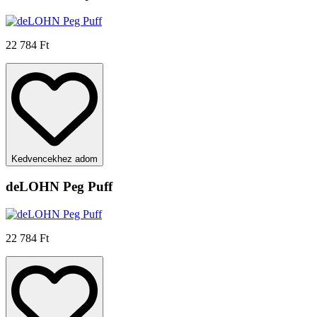
22 784 Ft
Kedvencekhez adom
deLOHN Peg Puff
22 784 Ft