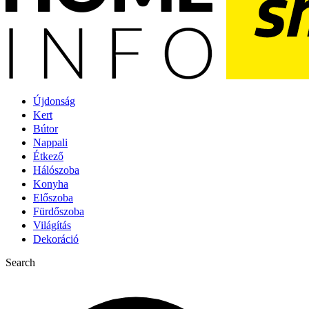
Újdonság
Kert
Bútor
Nappali
Étkező
Hálószoba
Konyha
Előszoba
Fürdőszoba
Világítás
Dekoráció
Search