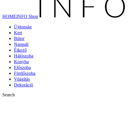
HOMEINFO Shop
Újdonság
Kert
Bútor
Nappali
Étkező
Hálószoba
Konyha
Előszoba
Fürdőszoba
Világítás
Dekoráció
Search