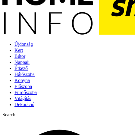
Újdonság
Kert
Bútor
Nappali
Étkező
Hálószoba
Konyha
Előszoba
Fürdőszoba
Világítás
Dekoráció
Search