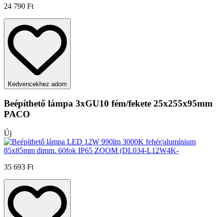
24 790 Ft
Kedvencekhez adom
Beépíthető lámpa 3xGU10 fém/fekete 25x255x95mm
PACO
Új
35 693 Ft