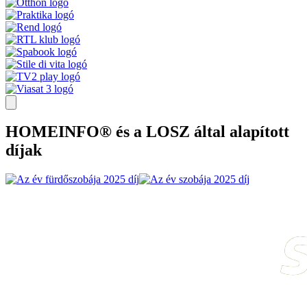
HOMEINFO® és a LOSZ által alapított
díjak