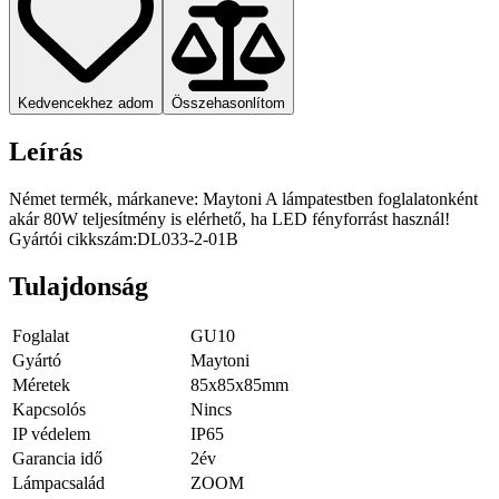
Kedvencekhez adom
Összehasonlítom
Leírás
Német termék, márkaneve: Maytoni A lámpatestben foglalatonként
akár 80W teljesítmény is elérhető, ha LED fényforrást használ!
Gyártói cikkszám:DL033-2-01B
Tulajdonság
Foglalat
GU10
Gyártó
Maytoni
Méretek
85x85x85mm
Kapcsolós
Nincs
IP védelem
IP65
Garancia idő
2év
Lámpacsalád
ZOOM