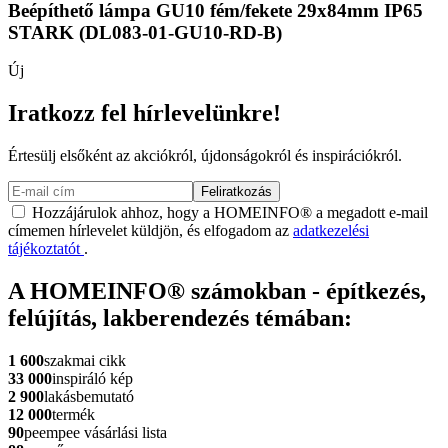
Beépíthető lámpa GU10 fém/fekete 29x84mm IP65
STARK (DL083-01-GU10-RD-B)
Új
Iratkozz fel hírlevelünkre!
Értesülj elsőként az akciókról, újdonságokról és inspirációkról.
Feliratkozás
Hozzájárulok ahhoz, hogy a HOMEINFO® a megadott e-mail
címemen hírlevelet küldjön, és elfogadom az
adatkezelési
tájékoztatót
.
A HOMEINFO® számokban - építkezés,
felújítás, lakberendezés témában:
1 600
szakmai cikk
33 000
inspiráló kép
2 900
lakásbemutató
12 000
termék
90
peempee vásárlási lista