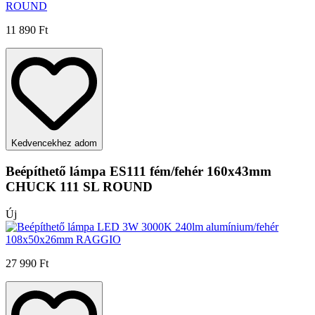
11 890 Ft
Kedvencekhez adom
Beépíthető lámpa ES111 fém/fehér 160x43mm
CHUCK 111 SL ROUND
Új
27 990 Ft