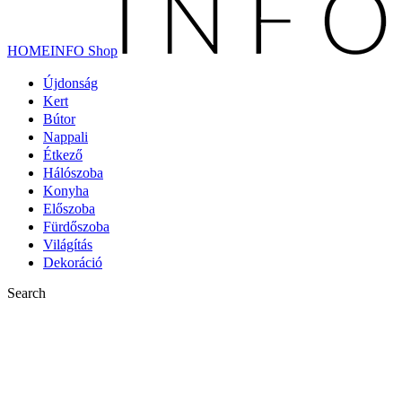
HOMEINFO Shop
Újdonság
Kert
Bútor
Nappali
Étkező
Hálószoba
Konyha
Előszoba
Fürdőszoba
Világítás
Dekoráció
Search