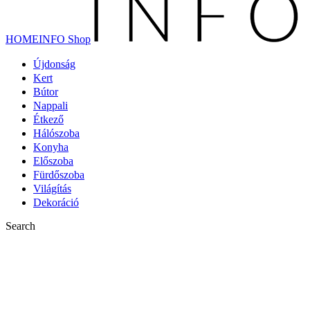
HOMEINFO Shop
Újdonság
Kert
Bútor
Nappali
Étkező
Hálószoba
Konyha
Előszoba
Fürdőszoba
Világítás
Dekoráció
Search