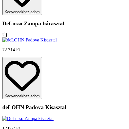
Kedvencekhez adom
DeLusso Zampa bárasztal
Új
72 314 Ft
Kedvencekhez adom
deLOHN Padova Kisasztal
12 067 Ft