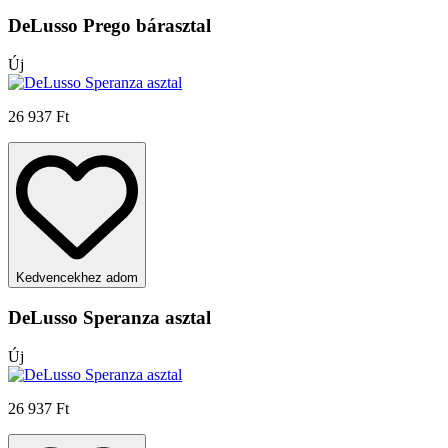
DeLusso Prego bárasztal
Új
26 937 Ft
Kedvencekhez adom
DeLusso Speranza asztal
Új
26 937 Ft