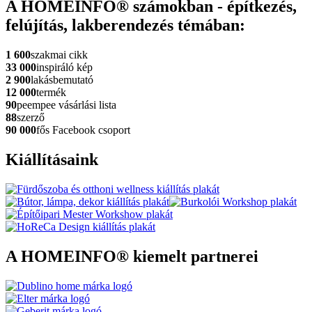
A HOMEINFO® számokban - építkezés,
felújítás, lakberendezés témában:
1 600
szakmai cikk
33 000
inspiráló kép
2 900
lakásbemutató
12 000
termék
90
peempee vásárlási lista
88
szerző
90 000
fős Facebook csoport
Kiállításaink
A HOMEINFO® kiemelt partnerei