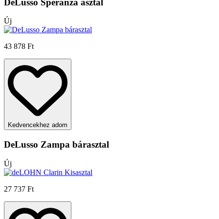
DeLusso Speranza asztal
Új
43 878 Ft
Kedvencekhez adom
DeLusso Zampa bárasztal
Új
27 737 Ft