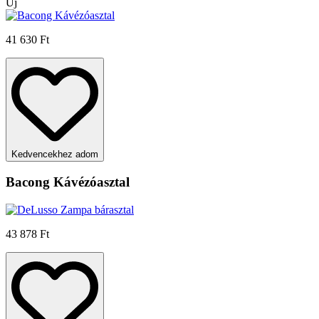
Új
41 630 Ft
Kedvencekhez adom
Bacong Kávézóasztal
43 878 Ft