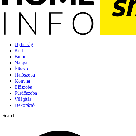
Újdonság
Kert
Bútor
Nappali
Étkező
Hálószoba
Konyha
Előszoba
Fürdőszoba
Világítás
Dekoráció
Search