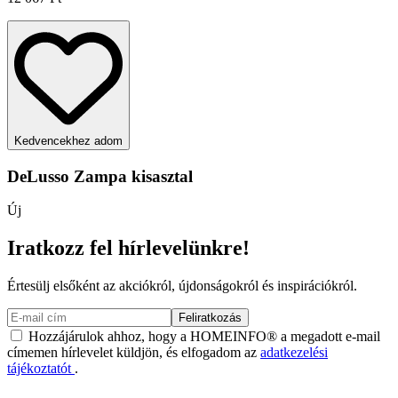
Kedvencekhez adom
DeLusso Zampa kisasztal
Új
Iratkozz fel hírlevelünkre!
Értesülj elsőként az akciókról, újdonságokról és inspirációkról.
Feliratkozás
Hozzájárulok ahhoz, hogy a HOMEINFO® a megadott e-mail
címemen hírlevelet küldjön, és elfogadom az
adatkezelési
tájékoztatót
.