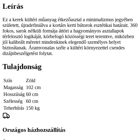
Leírás
Ez a kerek kültéri műanyag étkezőasztal a minimalizmus jegyében
született, újradefiniálva a kortárs kerti bútorok esztétikai határait. 360
fokos, sarok nélküli formája áttöri a hagyományos asztallapok
térfelosztó logikáját, körbefogó közösségi teret teremtve, miközben
jól kalibrált méretei mindenkinek elegendő személyes helyet
biztosítanak. Áramvonalas széle a kültéri környezettel csendes
dizájnbeszélgetést folytat.
Tulajdonság
Szín
Zöld
Magasság
102 cm
Hosszúság
60 cm
Szélesség
60 cm
Teherbírás
150 kg
Országos házhozszállítás