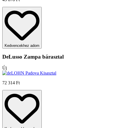
Kedvencekhez adom
DeLusso Zampa bárasztal
Új
72 314 Ft