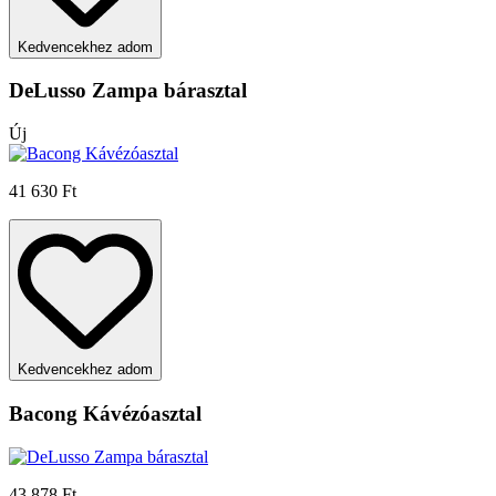
Kedvencekhez adom
DeLusso Zampa bárasztal
Új
41 630 Ft
Kedvencekhez adom
Bacong Kávézóasztal
43 878 Ft