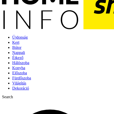
Újdonság
Kert
Bútor
Nappali
Étkező
Hálószoba
Konyha
Előszoba
Fürdőszoba
Világítás
Dekoráció
Search