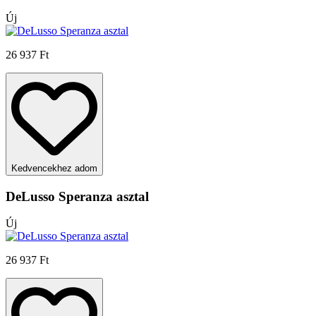
Új
26 937 Ft
Kedvencekhez adom
DeLusso Speranza asztal
Új
26 937 Ft