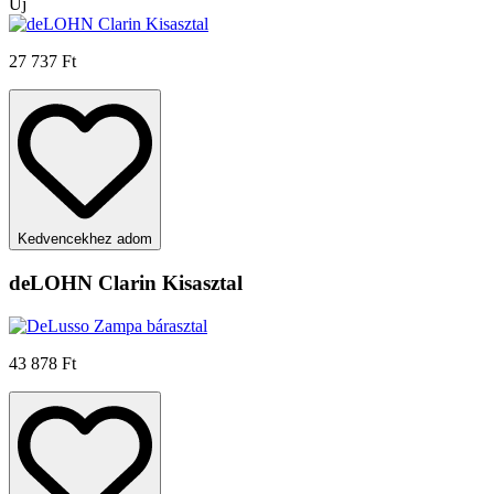
Új
27 737 Ft
Kedvencekhez adom
deLOHN Clarin Kisasztal
43 878 Ft