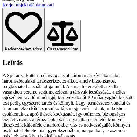
Kérje projekt ajánlatunkat!
Kedvencekhez adom
Összehasonlítom
Leírás
A Speranza kültéri műanyag asztal három masszív lába stabil,
háromszög alakú tartószerkezetet alkot, amely biztonságos,
megbízható használatot garantál. A sima, lekerekített asztallap
vastagított pereme segít megelőzni a tárgyak lecsúszását, a teljes
egészében kiváló minőségű, környezetbarát PP műanyagból készült
test pedig egyszerre tartós és könnyű. Lágy, természetes vonalai és
finoman lekerekített sarkai kortárs megjelenést adnak, miközben
csökkentik az apró ütések kockázatát, így otthonos, biztonságos
érzetet visznek a térbe. Több színárnyalatban elérhető, könnyen
illeszkedik különféle enteriőrökbe; víz- és nedvességálló, könnyen
tisztítható felülete miatt gyerekszobában, nappaliban, teraszon és
más helyiségekben is ideális választás.