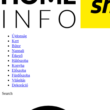
Újdonság
Kert
Bútor
Nappali
Étkező
Hálószoba
Konyha
Előszoba
Fürdőszoba
Világítás
Dekoráció
Search