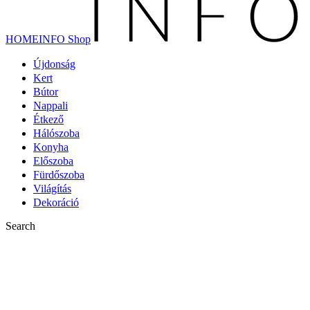
HOMEINFO Shop
Újdonság
Kert
Bútor
Nappali
Étkező
Hálószoba
Konyha
Előszoba
Fürdőszoba
Világítás
Dekoráció
Search