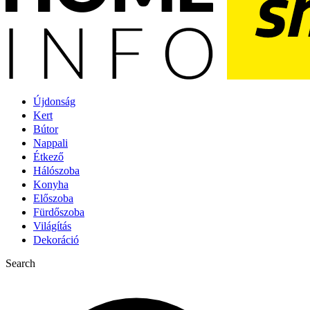
Újdonság
Kert
Bútor
Nappali
Étkező
Hálószoba
Konyha
Előszoba
Fürdőszoba
Világítás
Dekoráció
Search