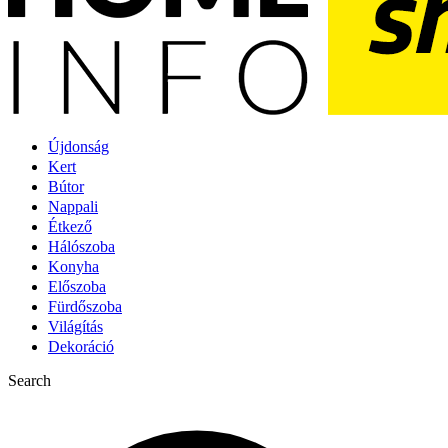
Újdonság
Kert
Bútor
Nappali
Étkező
Hálószoba
Konyha
Előszoba
Fürdőszoba
Világítás
Dekoráció
Search