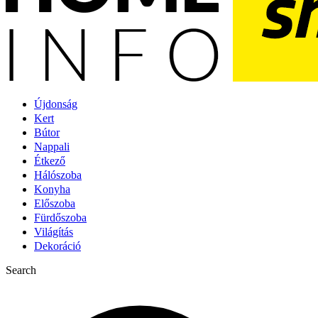
Újdonság
Kert
Bútor
Nappali
Étkező
Hálószoba
Konyha
Előszoba
Fürdőszoba
Világítás
Dekoráció
Search