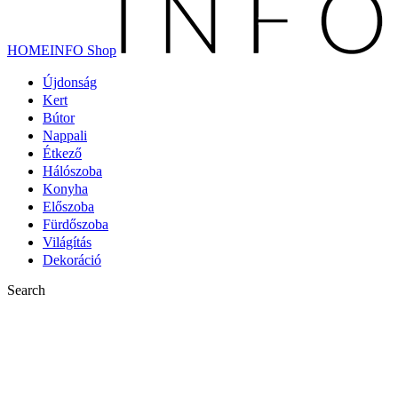
HOMEINFO Shop
Újdonság
Kert
Bútor
Nappali
Étkező
Hálószoba
Konyha
Előszoba
Fürdőszoba
Világítás
Dekoráció
Search