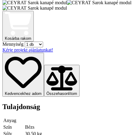
Kosárba rakom
Mennyiség
Kérje projekt ajánlatunkat!
Kedvencekhez adom
Összehasonlítom
Tulajdonság
Anyag
Szín
Bézs
Súly
30,50 kg