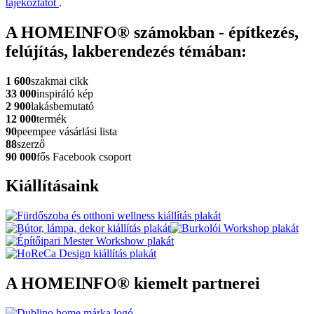
tájékoztatót
.
A HOMEINFO® számokban - építkezés,
felújítás, lakberendezés témában:
1 600
szakmai cikk
33 000
inspiráló kép
2 900
lakásbemutató
12 000
termék
90
peempee vásárlási lista
88
szerző
90 000
fős Facebook csoport
Kiállításaink
A HOMEINFO® kiemelt partnerei