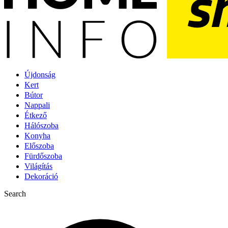
Újdonság
Kert
Bútor
Nappali
Étkező
Hálószoba
Konyha
Előszoba
Fürdőszoba
Világítás
Dekoráció
Search