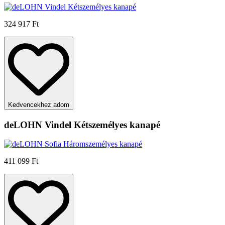
324 917 Ft
Kedvencekhez adom
deLOHN Vindel Kétszemélyes kanapé
411 099 Ft