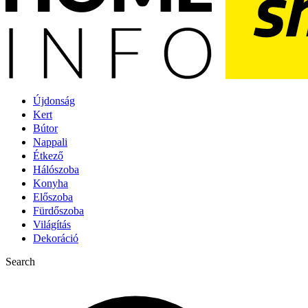
Újdonság
Kert
Bútor
Nappali
Étkező
Hálószoba
Konyha
Előszoba
Fürdőszoba
Világítás
Dekoráció
Search