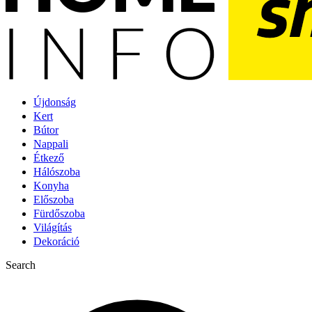
Újdonság
Kert
Bútor
Nappali
Étkező
Hálószoba
Konyha
Előszoba
Fürdőszoba
Világítás
Dekoráció
Search