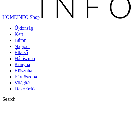
HOMEINFO Shop
Újdonság
Kert
Bútor
Nappali
Étkező
Hálószoba
Konyha
Előszoba
Fürdőszoba
Világítás
Dekoráció
Search