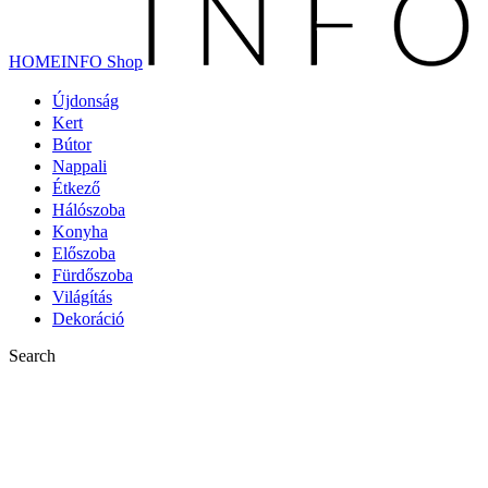
HOMEINFO Shop
Újdonság
Kert
Bútor
Nappali
Étkező
Hálószoba
Konyha
Előszoba
Fürdőszoba
Világítás
Dekoráció
Search