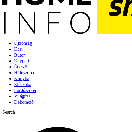
Újdonság
Kert
Bútor
Nappali
Étkező
Hálószoba
Konyha
Előszoba
Fürdőszoba
Világítás
Dekoráció
Search