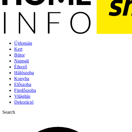
Újdonság
Kert
Bútor
Nappali
Étkező
Hálószoba
Konyha
Előszoba
Fürdőszoba
Világítás
Dekoráció
Search