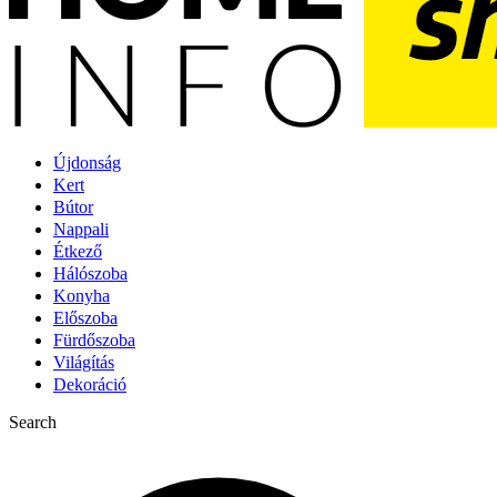
Újdonság
Kert
Bútor
Nappali
Étkező
Hálószoba
Konyha
Előszoba
Fürdőszoba
Világítás
Dekoráció
Search