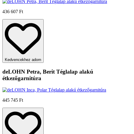
436 607 Ft
Kedvencekhez adom
deLOHN Petra, Berit Téglalap alakú
étkezőgarnitúra
445 745 Ft