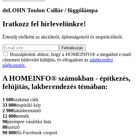
deLOHN Toulon Csillár / függőlámpa
Iratkozz fel hírlevelünkre!
Értesülj elsőként az akciókról, újdonságokról és inspirációkról.
Feliratkozás
Hozzájárulok ahhoz, hogy a HOMEINFO® a megadott e-mail
címemen hírlevelet küldjön, és elfogadom az
adatkezelési
tájékoztatót
.
A HOMEINFO® számokban - építkezés,
felújítás, lakberendezés témában:
1 600
szakmai cikk
33 000
inspiráló kép
2 900
lakásbemutató
12 000
termék
90
peempee vásárlási lista
88
szerző
90 000
fős Facebook csoport