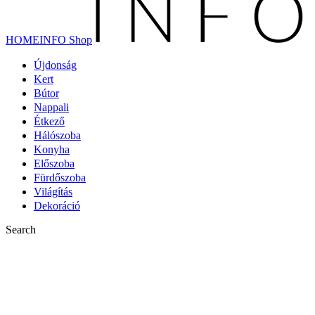
HOMEINFO Shop
Újdonság
Kert
Bútor
Nappali
Étkező
Hálószoba
Konyha
Előszoba
Fürdőszoba
Világítás
Dekoráció
Search