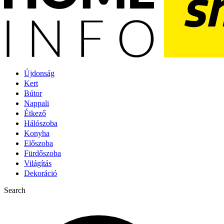
Újdonság
Kert
Bútor
Nappali
Étkező
Hálószoba
Konyha
Előszoba
Fürdőszoba
Világítás
Dekoráció
Search