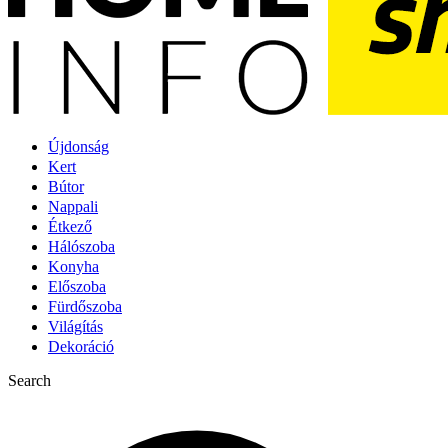
Újdonság
Kert
Bútor
Nappali
Étkező
Hálószoba
Konyha
Előszoba
Fürdőszoba
Világítás
Dekoráció
Search