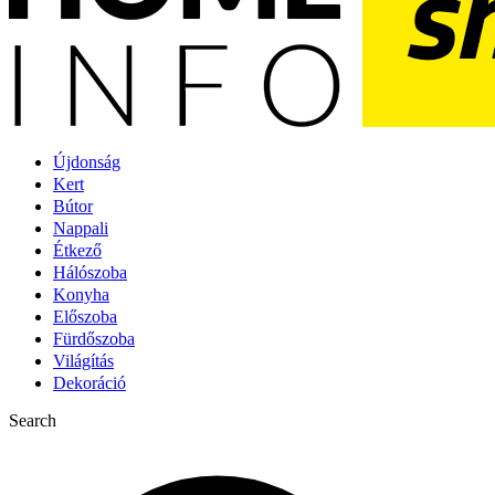
Újdonság
Kert
Bútor
Nappali
Étkező
Hálószoba
Konyha
Előszoba
Fürdőszoba
Világítás
Dekoráció
Search