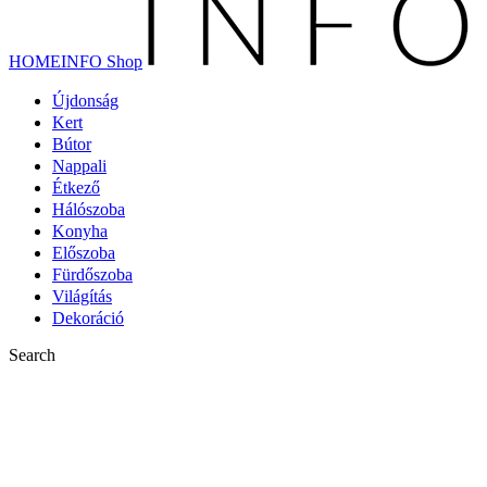
HOMEINFO Shop
Újdonság
Kert
Bútor
Nappali
Étkező
Hálószoba
Konyha
Előszoba
Fürdőszoba
Világítás
Dekoráció
Search