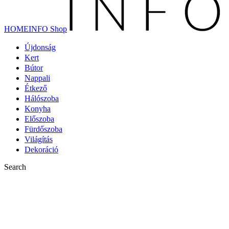
HOMEINFO Shop
Újdonság
Kert
Bútor
Nappali
Étkező
Hálószoba
Konyha
Előszoba
Fürdőszoba
Világítás
Dekoráció
Search