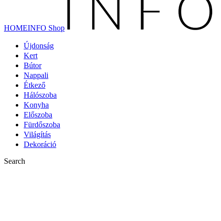
HOMEINFO Shop
Újdonság
Kert
Bútor
Nappali
Étkező
Hálószoba
Konyha
Előszoba
Fürdőszoba
Világítás
Dekoráció
Search