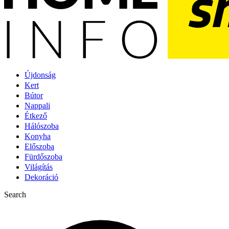
Újdonság
Kert
Bútor
Nappali
Étkező
Hálószoba
Konyha
Előszoba
Fürdőszoba
Világítás
Dekoráció
Search