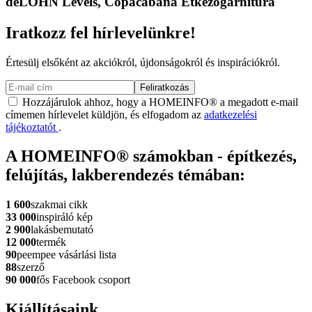
deLOHN Levels, Copacabana Étkezőgarnitúra
Iratkozz fel hírlevelünkre!
Értesülj elsőként az akciókról, újdonságokról és inspirációkról.
Feliratkozás
Hozzájárulok ahhoz, hogy a HOMEINFO® a megadott e-mail
címemen hírlevelet küldjön, és elfogadom az
adatkezelési
tájékoztatót
.
A HOMEINFO® számokban - építkezés,
felújítás, lakberendezés témában:
1 600
szakmai cikk
33 000
inspiráló kép
2 900
lakásbemutató
12 000
termék
90
peempee vásárlási lista
88
szerző
90 000
fős Facebook csoport
Kiállításaink