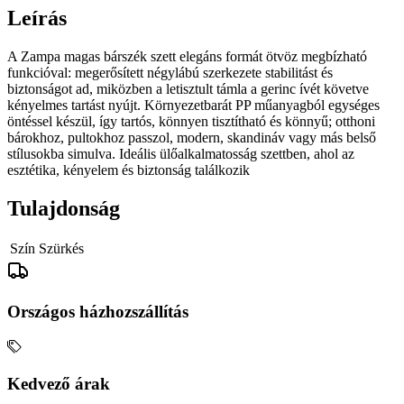
Leírás
A Zampa magas bárszék szett elegáns formát ötvöz megbízható
funkcióval: megerősített négylábú szerkezete stabilitást és
biztonságot ad, miközben a letisztult támla a gerinc ívét követve
kényelmes tartást nyújt. Környezetbarát PP műanyagból egységes
öntéssel készül, így tartós, könnyen tisztítható és könnyű; otthoni
bárokhoz, pultokhoz passzol, modern, skandináv vagy más belső
stílusokba simulva. Ideális ülőalkalmatosság szettben, ahol az
esztétika, kényelem és biztonság találkozik
Tulajdonság
Szín
Szürkés
Országos házhozszállítás
Kedvező árak