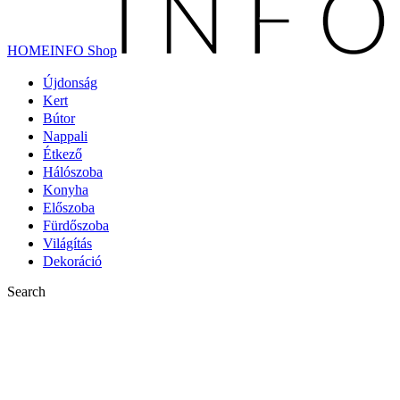
HOMEINFO Shop
Újdonság
Kert
Bútor
Nappali
Étkező
Hálószoba
Konyha
Előszoba
Fürdőszoba
Világítás
Dekoráció
Search