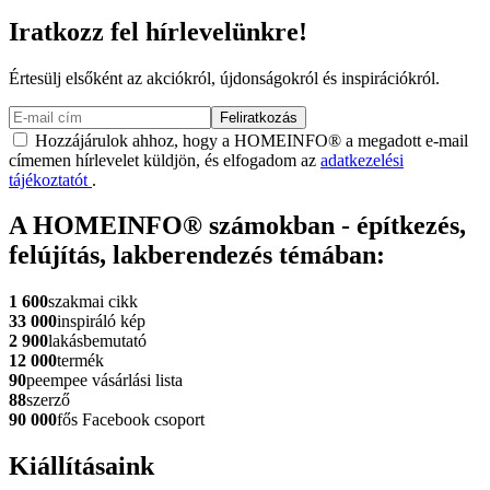
Iratkozz fel hírlevelünkre!
Értesülj elsőként az akciókról, újdonságokról és inspirációkról.
Feliratkozás
Hozzájárulok ahhoz, hogy a HOMEINFO® a megadott e-mail
címemen hírlevelet küldjön, és elfogadom az
adatkezelési
tájékoztatót
.
A HOMEINFO® számokban - építkezés,
felújítás, lakberendezés témában:
1 600
szakmai cikk
33 000
inspiráló kép
2 900
lakásbemutató
12 000
termék
90
peempee vásárlási lista
88
szerző
90 000
fős Facebook csoport
Kiállításaink