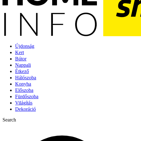
Újdonság
Kert
Bútor
Nappali
Étkező
Hálószoba
Konyha
Előszoba
Fürdőszoba
Világítás
Dekoráció
Search