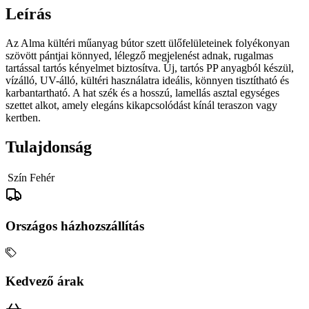
Leírás
Az Alma kültéri műanyag bútor szett ülőfelületeinek folyékonyan
szövött pántjai könnyed, lélegző megjelenést adnak, rugalmas
tartással tartós kényelmet biztosítva. Új, tartós PP anyagból készül,
vízálló, UV-álló, kültéri használatra ideális, könnyen tisztítható és
karbantartható. A hat szék és a hosszú, lamellás asztal egységes
szettet alkot, amely elegáns kikapcsolódást kínál teraszon vagy
kertben.
Tulajdonság
Szín
Fehér
Országos házhozszállítás
Kedvező árak