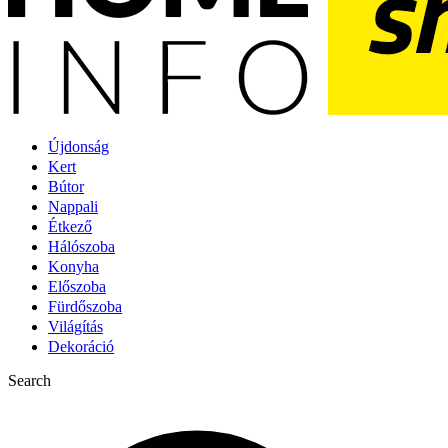
Újdonság
Kert
Bútor
Nappali
Étkező
Hálószoba
Konyha
Előszoba
Fürdőszoba
Világítás
Dekoráció
Search