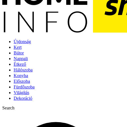
Újdonság
Kert
Bútor
Nappali
Étkező
Hálószoba
Konyha
Előszoba
Fürdőszoba
Világítás
Dekoráció
Search