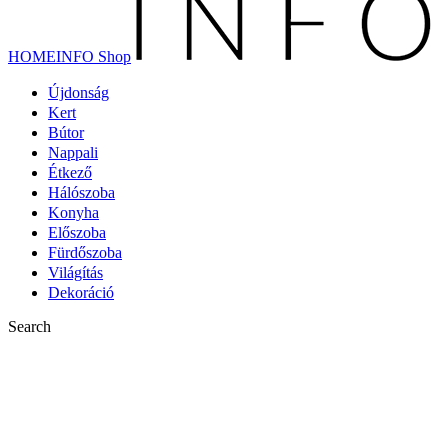
HOMEINFO Shop
Újdonság
Kert
Bútor
Nappali
Étkező
Hálószoba
Konyha
Előszoba
Fürdőszoba
Világítás
Dekoráció
Search