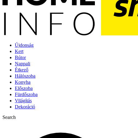
Újdonság
Kert
Bútor
Nappali
Étkező
Hálószoba
Konyha
Előszoba
Fürdőszoba
Világítás
Dekoráció
Search