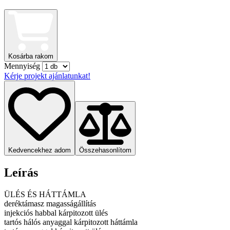
Kosárba rakom
Mennyiség
Kérje projekt ajánlatunkat!
Kedvencekhez adom
Összehasonlítom
Leírás
ÜLÉS ÉS HÁTTÁMLA
deréktámasz magasságállítás
injekciós habbal kárpitozott ülés
tartós hálós anyaggal kárpitozott háttámla