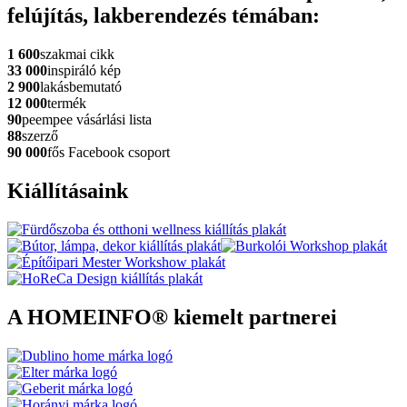
felújítás, lakberendezés témában:
1 600
szakmai cikk
33 000
inspiráló kép
2 900
lakásbemutató
12 000
termék
90
peempee vásárlási lista
88
szerző
90 000
fős Facebook csoport
Kiállításaink
A HOMEINFO® kiemelt partnerei