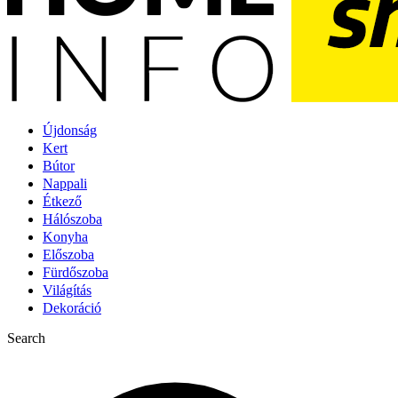
Újdonság
Kert
Bútor
Nappali
Étkező
Hálószoba
Konyha
Előszoba
Fürdőszoba
Világítás
Dekoráció
Search