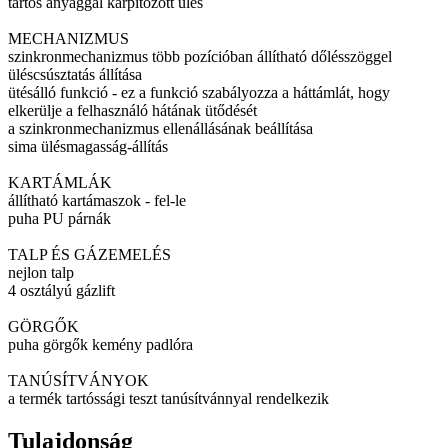
tartós anyaggal kárpitozott ülés
MECHANIZMUS
szinkronmechanizmus több pozícióban állítható dőlésszöggel
üléscsúsztatás állítása
ütésálló funkció - ez a funkció szabályozza a háttámlát, hogy
elkerülje a felhasználó hátának ütődését
a szinkronmechanizmus ellenállásának beállítása
sima ülésmagasság-állítás
KARTÁMLÁK
állítható kartámaszok - fel-le
puha PU párnák
TALP ÉS GÁZEMELÉS
nejlon talp
4 osztályú gázlift
GÖRGŐK
puha görgők kemény padlóra
TANÚSÍTVÁNYOK
a termék tartóssági teszt tanúsítvánnyal rendelkezik
Tulajdonság