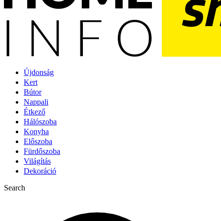
Újdonság
Kert
Bútor
Nappali
Étkező
Hálószoba
Konyha
Előszoba
Fürdőszoba
Világítás
Dekoráció
Search