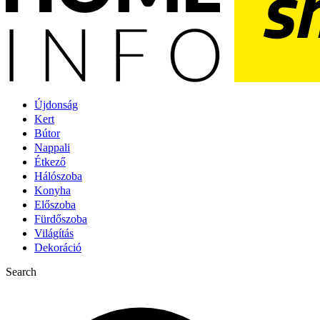
Újdonság
Kert
Bútor
Nappali
Étkező
Hálószoba
Konyha
Előszoba
Fürdőszoba
Világítás
Dekoráció
Search