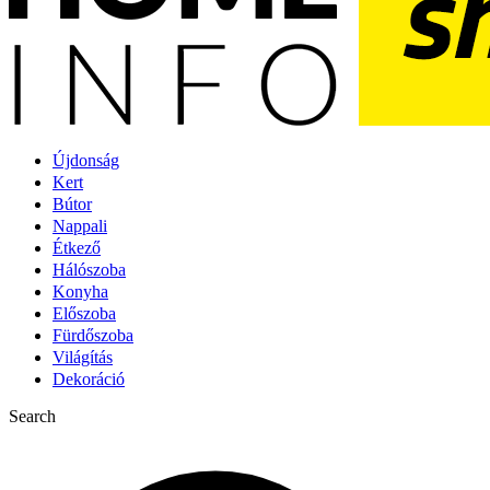
Újdonság
Kert
Bútor
Nappali
Étkező
Hálószoba
Konyha
Előszoba
Fürdőszoba
Világítás
Dekoráció
Search