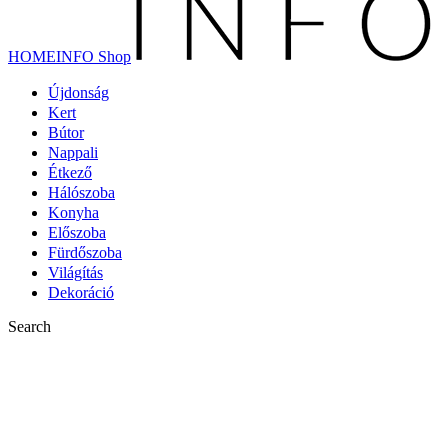
HOMEINFO Shop
Újdonság
Kert
Bútor
Nappali
Étkező
Hálószoba
Konyha
Előszoba
Fürdőszoba
Világítás
Dekoráció
Search