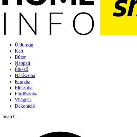
Újdonság
Kert
Bútor
Nappali
Étkező
Hálószoba
Konyha
Előszoba
Fürdőszoba
Világítás
Dekoráció
Search