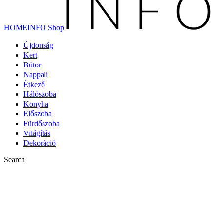
HOMEINFO Shop
Újdonság
Kert
Bútor
Nappali
Étkező
Hálószoba
Konyha
Előszoba
Fürdőszoba
Világítás
Dekoráció
Search