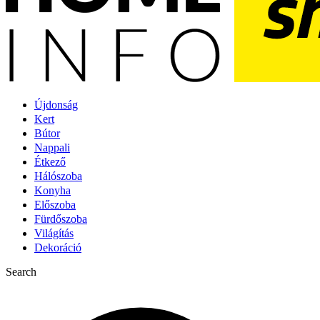
Újdonság
Kert
Bútor
Nappali
Étkező
Hálószoba
Konyha
Előszoba
Fürdőszoba
Világítás
Dekoráció
Search