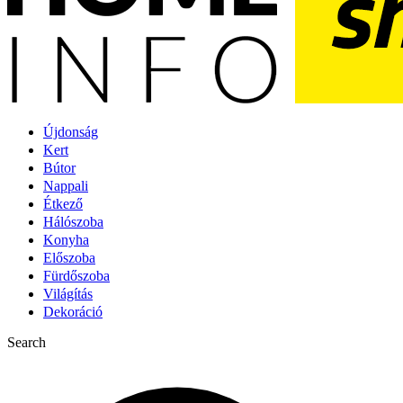
Újdonság
Kert
Bútor
Nappali
Étkező
Hálószoba
Konyha
Előszoba
Fürdőszoba
Világítás
Dekoráció
Search