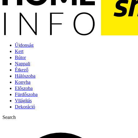
Újdonság
Kert
Bútor
Nappali
Étkező
Hálószoba
Konyha
Előszoba
Fürdőszoba
Világítás
Dekoráció
Search