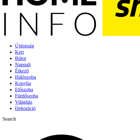
Újdonság
Kert
Bútor
Nappali
Étkező
Hálószoba
Konyha
Előszoba
Fürdőszoba
Világítás
Dekoráció
Search